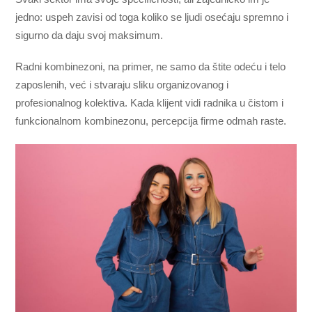
jedno: uspeh zavisi od toga koliko se ljudi osećaju spremno i
sigurno da daju svoj maksimum.
Radni kombinezoni, na primer, ne samo da štite odeću i telo
zaposlenih, već i stvaraju sliku organizovanog i
profesionalnog kolektiva. Kada klijent vidi radnika u čistom i
funkcionalnom kombinezonu, percepcija firme odmah raste.