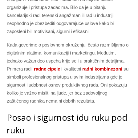
organizuje i pristupa zadacima. Bilo da je u pitanju
kancelarijski rad, terenski angažman ili rad u industriji,
neophodno je obezbediti odgovarajuće uslove kako bi
zaposleni bili motivisani, sigurni i efikasni.
Kada govorimo o poslovnom okruženju, često razmišljamo o
digitalnim alatima, komunikaciji i marketingu. Međutim,
jednako važan deo uspeha krije se i u praktičnim detaljima.
Primera radi,
radne cipele
i kvalitetni
radni kombinezoni
su
simboli profesionalnog pristupa u svim industrijama gde je
sigurnost i udobnost osnov produktivnog rada. Oni pokazuju
koliko je važno misliti na ljude, jer bez zadovoljnog i
zaštićenog radnika nema ni dobrih rezultata.
Posao i sigurnost idu ruku pod
ruku