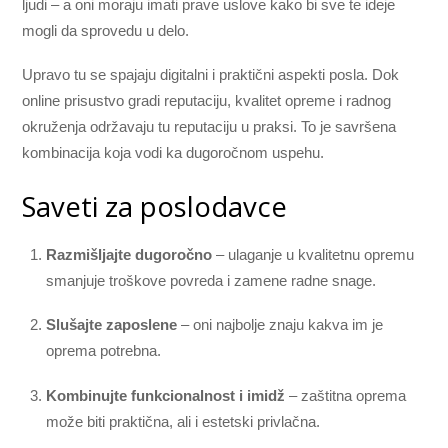
ljudi – a oni moraju imati prave uslove kako bi sve te ideje
mogli da sprovedu u delo.
Upravo tu se spajaju digitalni i praktični aspekti posla. Dok
online prisustvo gradi reputaciju, kvalitet opreme i radnog
okruženja održavaju tu reputaciju u praksi. To je savršena
kombinacija koja vodi ka dugoročnom uspehu.
Saveti za poslodavce
Razmišljajte dugoročno
– ulaganje u kvalitetnu opremu
smanjuje troškove povreda i zamene radne snage.
Slušajte zaposlene
– oni najbolje znaju kakva im je
oprema potrebna.
Kombinujte funkcionalnost i imidž
– zaštitna oprema
može biti praktična, ali i estetski privlačna.