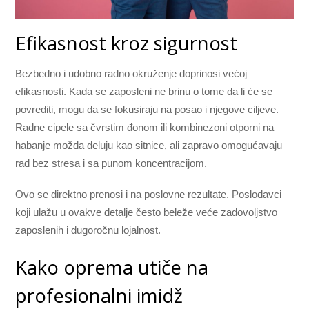
Efikasnost kroz sigurnost
Bezbedno i udobno radno okruženje doprinosi većoj
efikasnosti. Kada se zaposleni ne brinu o tome da li će se
povrediti, mogu da se fokusiraju na posao i njegove ciljeve.
Radne cipele sa čvrstim đonom ili kombinezoni otporni na
habanje možda deluju kao sitnice, ali zapravo omogućavaju
rad bez stresa i sa punom koncentracijom.
Ovo se direktno prenosi i na poslovne rezultate. Poslodavci
koji ulažu u ovakve detalje često beleže veće zadovoljstvo
zaposlenih i dugoročnu lojalnost.
Kako oprema utiče na
profesionalni imidž