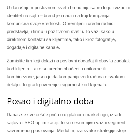
U današnjem poslovnom svetu brend nije samo logo i vizuelni
identitet na sajtu – brend je i način na koji kompanija
komunicira svoje vrednosti. Opremljeni i uredni radnici
predstavljaju firmu u pozitivnom svetlu. To važi kako u
direktnom kontaktu sa klijentima, tako i kroz fotografije,
događaje i digitalne kanale.
Zamislite tim koji dolazi na poslovni događaj ili obavlja zadatak
kod klijenta – ako su uredno obučeni u uniforme ili
kombinezone, jasno je da kompanija vodi računa o svakom
detalju. To gradi poverenje i sigurnost kod klijenata.
Posao i digitalno doba
Danas se sve češće priča o digitalnom marketingu, izradi
sajtova i SEO optimizaciji. To su nesumnjivo važni segmenti
savremenog poslovanja. Međutim, iza svake strategije stoje