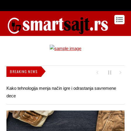
BREAKING NEWS
Kako tehnologija menja način igre i odrastanja savremene
Kak
dece
pok