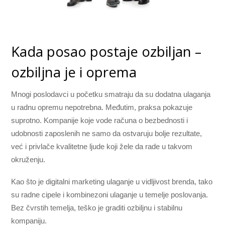
Kada posao postaje ozbiljan –
ozbiljna je i oprema
Mnogi poslodavci u početku smatraju da su dodatna ulaganja
u radnu opremu nepotrebna. Međutim, praksa pokazuje
suprotno. Kompanije koje vode računa o bezbednosti i
udobnosti zaposlenih ne samo da ostvaruju bolje rezultate,
već i privlače kvalitetne ljude koji žele da rade u takvom
okruženju.
Kao što je digitalni marketing ulaganje u vidljivost brenda, tako
su radne cipele i kombinezoni ulaganje u temelje poslovanja.
Bez čvrstih temelja, teško je graditi ozbiljnu i stabilnu
kompaniju.