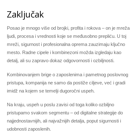
Zaključak
Posao je mnogo više od brojki, profita i rokova – on je mreža
ljudi, procesa i vrednosti koje se međusobno prepliću. U toj
mreži, sigurnost i profesionalna oprema zauzimaju ključno
mesto. Radne cipele i kombinezoni možda izgledaju kao
detalj, ali su zapravo dokaz odgovornosti i ozbiljnosti.
Kombinovanjem brige o zaposlenima i pametnog poslovnog
pristupa, kompanija ne samo da postiže ciljeve, već i gradi
imidž na kojem se temelji dugoročni uspeh.
Na kraju, uspeh u poslu zavisi od toga koliko ozbiljno
pristupamo svakom segmentu – od digitalne strategije do
najjednostavnijih, ali najvažnijih detalja, poput sigurnosti i
udobnosti zaposlenih.