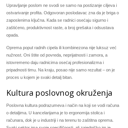
Upravljanje poslom ne svodi se samo na postizanje ciljeva i
ostvarivanje profita. Odgovoran poslodavac zna da je briga o
zaposlenima ključna. Kada se radnici osećaju sigurno i
zaštićeno, produktivnost raste, a broj grešaka i odsustava
opada.
Oprema poput radnih cipela ili kombinezona nije luksuz već
nužnost. Oni štite od povreda, neprijatnosti i zamora, a
istovremeno daju radnicima osećaj profesionalizma i
pripadnosti timu. Na kraju, posao nije samo rezultat – on je
proces u kojem je svaki detalj bitan.
Kultura poslovnog okruženja
Poslovna kultura podrazumeva i način na koji se vodi računa
o detaljima. U kancelarijama je to ergonomija stolica i
računara, dok je u industriji i na terenu to zaštitna oprema.
Svaki sektor ima svoje specifičnosti, ali zajedničko im je