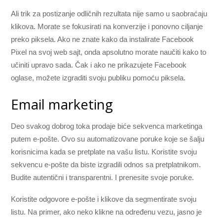
Ali trik za postizanje odličnih rezultata nije samo u saobraćaju
klikova. Morate se fokusirati na konverzije i ponovno ciljanje
preko piksela. Ako ne znate kako da instalirate Facebook
Pixel na svoj web sajt, onda apsolutno morate naučiti kako to
učiniti upravo sada. Čak i ako ne prikazujete Facebook
oglase, možete izgraditi svoju publiku pomoću piksela.
Email marketing
Deo svakog dobrog toka prodaje biće sekvenca marketinga
putem e-pošte. Ovo su automatizovane poruke koje se šalju
korisnicima kada se pretplate na vašu listu. Koristite svoju
sekvencu e-pošte da biste izgradili odnos sa pretplatnikom.
Budite autentični i transparentni. I prenesite svoje poruke.
Koristite odgovore e-pošte i klikove da segmentirate svoju
listu. Na primer, ako neko klikne na određenu vezu, jasno je