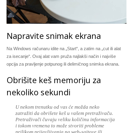
Napravite snimak ekrana
Na Windows računaru idite na „Start“, a zatim na „cut ili alat
za isecanje“. Ovaj alat vam pruža najlakši način i najviše
opcija za pravljenje potpunog ili delimičnog snimka ekrana.
Obrišite keš memoriju za
nekoliko sekundi
U nekom trenutku od vas će možda neko
zatražiti da obrišete keš u vašem pretraživaču.
Pretraživači čuvaju veliku količinu informacija
i tokom vremena to može stvoriti probleme
prilikom prijavljivanja na web-sajtove ili