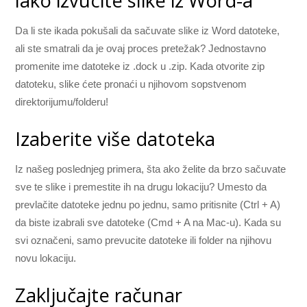
lako izvucite slike iz Word-a
Da li ste ikada pokušali da sačuvate slike iz Word datoteke,
ali ste smatrali da je ovaj proces pretežak? Jednostavno
promenite ime datoteke iz .dock u .zip. Kada otvorite zip
datoteku, slike ćete pronaći u njihovom sopstvenom
direktorijumu/folderu!
Izaberite više datoteka
Iz našeg poslednjeg primera, šta ako želite da brzo sačuvate
sve te slike i premestite ih na drugu lokaciju? Umesto da
prevlačite datoteke jednu po jednu, samo pritisnite (Ctrl + A)
da biste izabrali sve datoteke (Cmd + A na Mac-u). Kada su
svi označeni, samo prevucite datoteke ili folder na njihovu
novu lokaciju.
Zaključajte računar