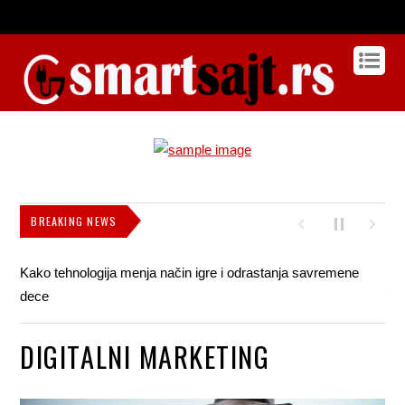
BREAKING NEWS
Kako tehnologija menja način igre i odrastanja savremene
Kak
dece
pok
DIGITALNI MARKETING