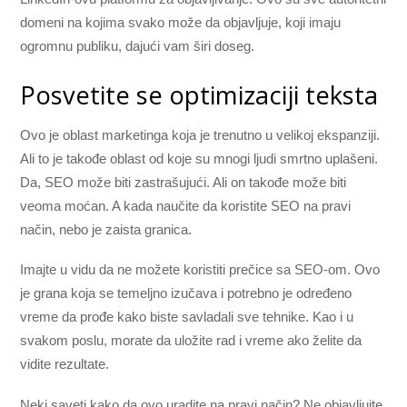
domeni na kojima svako može da objavljuje, koji imaju
ogromnu publiku, dajući vam širi doseg.
Posvetite se optimizaciji teksta
Ovo je oblast marketinga koja je trenutno u velikoj ekspanziji.
Ali to je takođe oblast od koje su mnogi ljudi smrtno uplašeni.
Da, SEO može biti zastrašujući. Ali on takođe može biti
veoma moćan. A kada naučite da koristite SEO na pravi
način, nebo je zaista granica.
Imajte u vidu da ne možete koristiti prečice sa SEO-om. Ovo
je grana koja se temeljno izučava i potrebno je određeno
vreme da prođe kako biste savladali sve tehnike. Kao i u
svakom poslu, morate da uložite rad i vreme ako želite da
vidite rezultate.
Neki saveti kako da ovo uradite na pravi način? Ne objavljujte