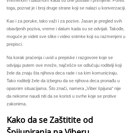
vremenom i datumom kada su one poslate i primljene. Pored
toga, poznat je i broj druge strane koji se nalazi u konverzaciji.
Kao i za poruke, tako važi i za pozive. Jasan je pregled svih
obavljenih poziva, vreme i datum kada su se odvijali. Takođe,
moguće je videti sve slike i video snimke koji su razmenjeni u
prepisci.
Na korak praćenja i uvid u prepiske i razgovore koje se
odvijaju putem ove mreže, najčešće se odlučuju roditelji koji
žele da znaju šta njihova deca rade i sa kim komuniciraju.
Tako roditelji žele da izbegnu da se njihova deca pronađu u
opasnim situacijama. Što znači, namera „Viber špijuna“ nije
da nekome naudi niti da se koristi u svrhe koje se protive
zakonima.
Kako da se Zaštitite od
Špijuniranja na Viberu