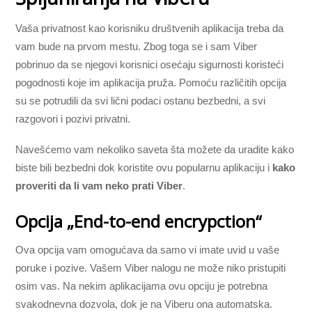
Vaša privatnost kao korisniku društvenih aplikacija treba da
vam bude na prvom mestu. Zbog toga se i sam Viber
pobrinuo da se njegovi korisnici osećaju sigurnosti koristeći
pogodnosti koje im aplikacija pruža. Pomoću različitih opcija
su se potrudili da svi lični podaci ostanu bezbedni, a svi
razgovori i pozivi privatni.
Navešćemo vam nekoliko saveta šta možete da uradite kako
biste bili bezbedni dok koristite ovu popularnu aplikaciju i
kako
proveriti da li vam neko prati Viber
.
Opcija „End-to-end encrypction“
Ova opcija vam omogućava da samo vi imate uvid u vaše
poruke i pozive. Vašem Viber nalogu ne može niko pristupiti
osim vas. Na nekim aplikacijama ovu opciju je potrebna
svakodnevna dozvola, dok je na Viberu ona automatska.