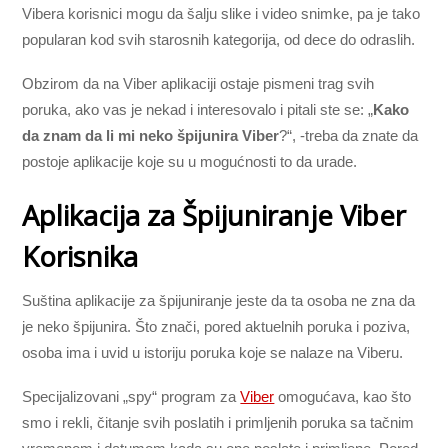
Vibera korisnici mogu da šalju slike i video snimke, pa je tako
popularan kod svih starosnih kategorija, od dece do odraslih.
Obzirom da na Viber aplikaciji ostaje pismeni trag svih
poruka, ako vas je nekad i interesovalo i pitali ste se: „
Kako
da znam da li mi neko špijunira Viber
?“, -treba da znate da
postoje aplikacije koje su u mogućnosti to da urade.
Aplikacija za Špijuniranje Viber
Korisnika
Suština aplikacije za špijuniranje jeste da ta osoba ne zna da
je neko špijunira. Što znači, pored aktuelnih poruka i poziva,
osoba ima i uvid u istoriju poruka koje se nalaze na Viberu.
Specijalizovani „spy“ program za
Viber
omogućava, kao što
smo i rekli, čitanje svih poslatih i primljenih poruka sa tačnim