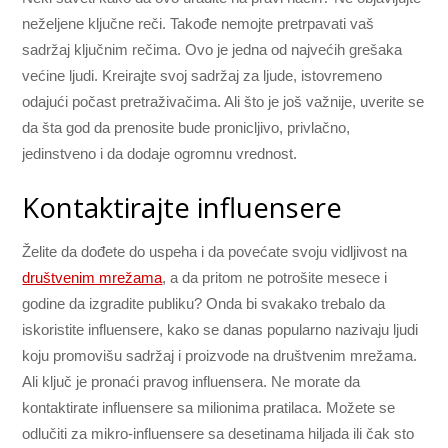
neželjene ključne reči. Takođe nemojte pretrpavati vaš
sadržaj ključnim rečima. Ovo je jedna od najvećih grešaka
većine ljudi. Kreirajte svoj sadržaj za ljude, istovremeno
odajući počast pretraživačima. Ali što je još važnije, uverite se
da šta god da prenosite bude pronicljivo, privlačno,
jedinstveno i da dodaje ogromnu vrednost.
Kontaktirajte influensere
Želite da dođete do uspeha i da povećate svoju vidljivost na
društvenim mrežama
, a da pritom ne potrošite mesece i
godine da izgradite publiku? Onda bi svakako trebalo da
iskoristite influensere, kako se danas popularno nazivaju ljudi
koju promovišu sadržaj i proizvode na društvenim mrežama.
Ali ključ je pronaći pravog influensera. Ne morate da
kontaktirate influensere sa milionima pratilaca. Možete se
odlučiti za mikro-influensere sa desetinama hiljada ili čak sto