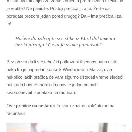
Ali šta ako slučajno zatvorite karticu u pretraživaču i želite da
je vratite? Ne paničite. Postoji prečica i za to. Želite da
poređate prozore jedan pored drugog? Da – ima prečica i za
to!
Hoćete da izdvojite sve slike iz Word dokumenta
bez kopiranja i čuvanja svake ponaosob?
Bez obzira da li ste tehnički potkovani ili jednostavno niste
neko ko je napredan korisnik Windows-a ili Mac-a, ovih
nekoliko lakih prečica će vam sigurno uštedeti vreme sledeći
put kada budete morali da obavite jedan od ovih
svakodnevnih zadataka na računaru.
Ove
prečice na tastaturi
će vam znatno olakšati rad na
računaru!