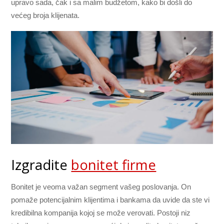
upravo sada, čak i sa malim budžetom, kako bi došli do
većeg broja klijenata.
Izgradite
bonitet firme
Bonitet je veoma važan segment vašeg poslovanja. On
pomaže potencijalnim klijentima i bankama da uvide da ste vi
kredibilna kompanija kojoj se može verovati. Postoji niz