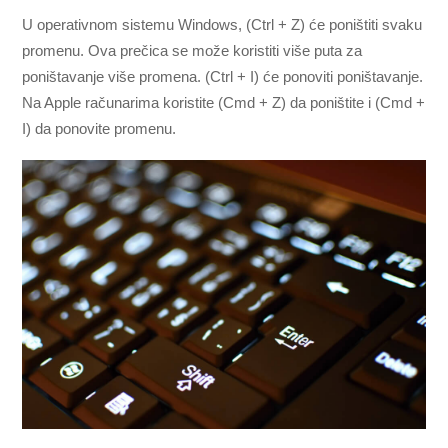
U operativnom sistemu Windows, (Ctrl + Z) će poništiti svaku
promenu. Ova prečica se može koristiti više puta za
poništavanje više promena. (Ctrl + I) će ponoviti poništavanje.
Na Apple računarima koristite (Cmd + Z) da poništite i (Cmd +
I) da ponovite promenu.