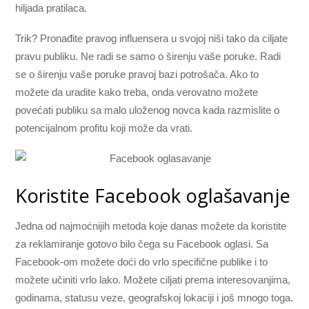
hiljada pratilaca.
Trik? Pronađite pravog influensera u svojoj niši tako da ciljate
pravu publiku. Ne radi se samo o širenju vaše poruke. Radi
se o širenju vaše poruke pravoj bazi potrošača. Ako to
možete da uradite kako treba, onda verovatno možete
povećati publiku sa malo uloženog novca kada razmislite o
potencijalnom profitu koji može da vrati.
Koristite Facebook oglašavanje
Jedna od najmoćnijih metoda koje danas možete da koristite
za reklamiranje gotovo bilo čega su Facebook oglasi. Sa
Facebook-om možete doći do vrlo specifične publike i to
možete učiniti vrlo lako. Možete ciljati prema interesovanjima,
godinama, statusu veze, geografskoj lokaciji i još mnogo toga.