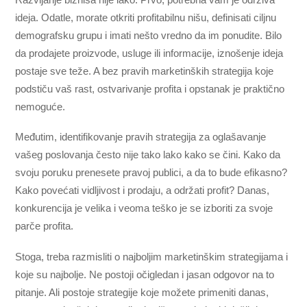
ideja. Odatle, morate otkriti profitabilnu nišu, definisati ciljnu
demografsku grupu i imati nešto vredno da im ponudite. Bilo
da prodajete proizvode, usluge ili informacije, iznošenje ideja
postaje sve teže. A bez pravih marketinških strategija koje
podstiču vaš rast, ostvarivanje profita i opstanak je praktično
nemoguće.
Međutim, identifikovanje pravih strategija za oglašavanje
vašeg poslovanja često nije tako lako kako se čini. Kako da
svoju poruku prenesete pravoj publici, a da to bude efikasno?
Kako povećati vidljivost i prodaju, a održati profit? Danas,
konkurencija je velika i veoma teško je se izboriti za svoje
parče profita.
Stoga, treba razmisliti o najboljim marketinškim strategijama i
koje su najbolje. Ne postoji očigledan i jasan odgovor na to
pitanje. Ali postoje strategije koje možete primeniti danas,