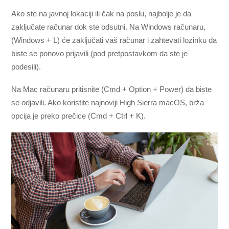
Ako ste na javnoj lokaciji ili čak na poslu, najbolje je da
zaključate računar dok ste odsutni. Na Windows računaru,
(Windows + L) će zaključati vaš računar i zahtevati lozinku da
biste se ponovo prijavili (pod pretpostavkom da ste je
podesili).
Na Mac računaru pritisnite (Cmd + Option + Power) da biste
se odjavili. Ako koristite najnoviji High Sierra macOS, brža
opcija je preko prečice (Cmd + Ctrl + K).