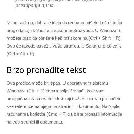
pristupanja njima.
Iz tog razloga, dobra je ideja da redovno brišete keš (istoriju
pregledača) i kolačiće u vašem pretraživaču. U Windows-u
možete brzo da obrišete keš pritiskom na (Ctrl + Shift + R).
Ovo će takođe osvežiti vašu stranicu. U Safariju, prečica je
(Ctrl + Alt + E).
Brzo pronađite tekst
Ova prečica može biti spas. U operativnom sistemu
Windows, (Ctrl + F) otvara polje Pronađi, koje vam
omogućava da unesete tekst koji tražite i odmah pronađete
sve reference na njega na stranici ili dokumentu. Na Apple
računarima koristite (Cmd + F) da biste pronašli informacije
na veb stranici ili dokumentu.