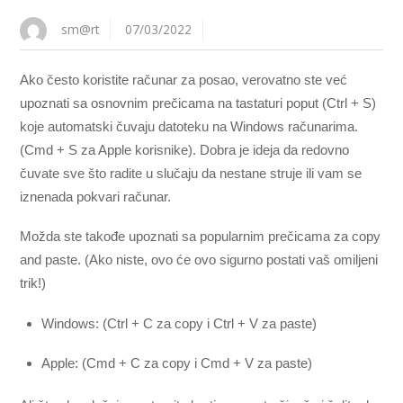
sm@rt
07/03/2022
Ako često koristite računar za posao, verovatno ste već
upoznati sa osnovnim prečicama na tastaturi poput (Ctrl + S)
koje automatski čuvaju datoteku na Windows računarima.
(Cmd + S za Apple korisnike). Dobra je ideja da redovno
čuvate sve što radite u slučaju da nestane struje ili vam se
iznenada pokvari računar.
Možda ste takođe upoznati sa popularnim prečicama za copy
and paste. (Ako niste, ovo će ovo sigurno postati vaš omiljeni
trik!)
Windows: (Ctrl + C za copy i Ctrl + V za paste)
Apple: (Cmd + C za copy i Cmd + V za paste)