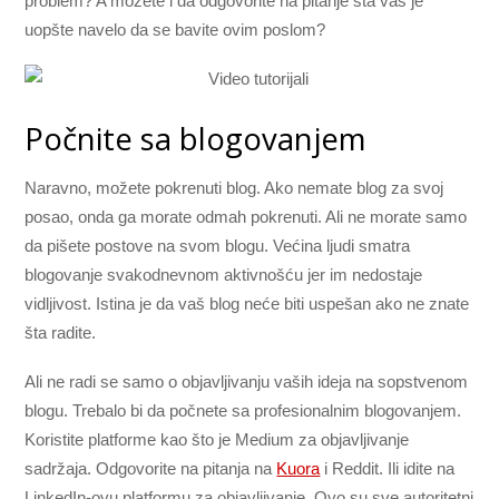
problem? A možete i da odgovorite na pitanje šta vas je
uopšte navelo da se bavite ovim poslom?
Počnite sa blogovanjem
Naravno, možete pokrenuti blog. Ako nemate blog za svoj
posao, onda ga morate odmah pokrenuti. Ali ne morate samo
da pišete postove na svom blogu. Većina ljudi smatra
blogovanje svakodnevnom aktivnošću jer im nedostaje
vidljivost. Istina je da vaš blog neće biti uspešan ako ne znate
šta radite.
Ali ne radi se samo o objavljivanju vaših ideja na sopstvenom
blogu. Trebalo bi da počnete sa profesionalnim blogovanjem.
Koristite platforme kao što je Medium za objavljivanje
sadržaja. Odgovorite na pitanja na
Kuora
i Reddit. Ili idite na
LinkedIn-ovu platformu za objavljivanje. Ovo su sve autoritetni