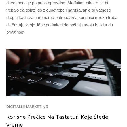
dece, onda je potpuno opravdan. Međutim, nikako ne bi
trebalo da dolazi do zloupotrebe i narušavanje privatnosti
drugih kada za time nema potrebe. Svi korisnici mreža treba
da čuvaju svoje lične podatke i da poštuju svoju kao i tuđu
privatnost.
DIGITALNI MARKETING
Korisne Prečice Na Tastaturi Koje Štede
Vreme