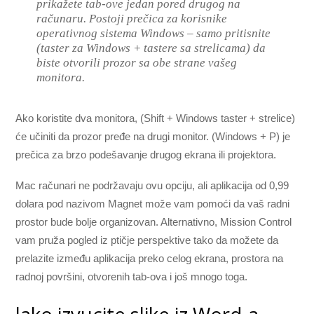
prikažete tab-ove jedan pored drugog na
računaru. Postoji prečica za korisnike
operativnog sistema Windows – samo pritisnite
(taster za Windows + tastere sa strelicama) da
biste otvorili prozor sa obe strane vašeg
monitora.
Ako koristite dva monitora, (Shift + Windows taster + strelice)
će učiniti da prozor pređe na drugi monitor. (Windows + P) je
prečica za brzo podešavanje drugog ekrana ili projektora.
Mac računari ne podržavaju ovu opciju, ali aplikacija od 0,99
dolara pod nazivom Magnet može vam pomoći da vaš radni
prostor bude bolje organizovan. Alternativno, Mission Control
vam pruža pogled iz ptičje perspektive tako da možete da
prelazite između aplikacija preko celog ekrana, prostora na
radnoj površini, otvorenih tab-ova i još mnogo toga.