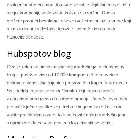
poslovnim strategijama. Ako već koristite digitalni marketing u
svojoj kompaniji, onda znate koliko je to važno. Danas
možete pronaći besplatne, visokokvalitetne onlajn resurse koji
su dizajnirani za digitalne trgovce i pomažu im da prate
najnovije trendove.
Hubspotov blog
Ovo je jedan od pionira digitalnog marketinga, a Hubspotov
blog je podržao više od 10.000 kompanija širom sveta da
prikupe potencijalne klijente i pretvore ih u kupce koji plaćaju.
Sajt sadrži mnogo korisnih članaka koji mogu pomoći
vlasnicima preduzeća da ostvare prodaju. Takođe, ovde ćete
pronaći ključne greške koje treba izbegavati ako želite da
vodite profitabilan posao. Ako se bavite onlajn marketingom,
sigurni smo da će vam ova veb lokacija biti od koristi.