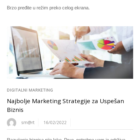
Brzo pređite u režim preko celog ekrana.
DIGITALNI MARKETING
Najbolje Marketing Strategije za Uspešan
Biznis
sm@rt
16/02/2022
Razvijanje biznisa nije lako. Prvo, potrebna vam je održiva