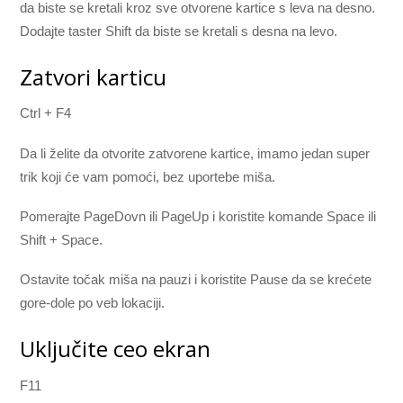
da biste se kretali kroz sve otvorene kartice s leva na desno.
Dodajte taster Shift da biste se kretali s desna na levo.
Zatvori karticu
Ctrl + F4
Da li želite da otvorite zatvorene kartice, imamo jedan super
trik koji će vam pomoći, bez uportebe miša.
Pomerajte PageDovn ili PageUp i koristite komande Space ili
Shift + Space.
Ostavite točak miša na pauzi i koristite Pause da se krećete
gore-dole po veb lokaciji.
Uključite ceo ekran
F11