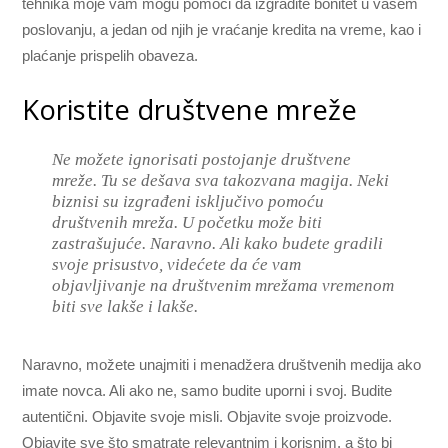
tehnika moje vam mogu pomoći da izgradite bonitet u vašem
poslovanju, a jedan od njih je vraćanje kredita na vreme, kao i
plaćanje prispelih obaveza.
Koristite društvene mreže
Ne možete ignorisati postojanje društvene
mreže. Tu se dešava sva takozvana magija. Neki
biznisi su izgrađeni isključivo pomoću
društvenih mreža. U početku može biti
zastrašujuće. Naravno. Ali kako budete gradili
svoje prisustvo, videćete da će vam
objavljivanje na društvenim mrežama vremenom
biti sve lakše i lakše.
Naravno, možete unajmiti i menadžera društvenih medija ako
imate novca. Ali ako ne, samo budite uporni i svoj. Budite
autentični. Objavite svoje misli. Objavite svoje proizvode.
Objavite sve što smatrate relevantnim i korisnim, a što bi