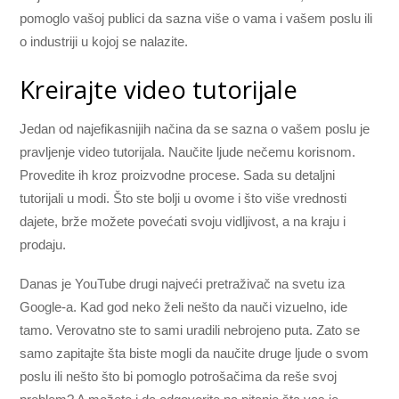
pomoglo vašoj publici da sazna više o vama i vašem poslu ili
o industriji u kojoj se nalazite.
Kreirajte video tutorijale
Jedan od najefikasnijih načina da se sazna o vašem poslu je
pravljenje video tutorijala. Naučite ljude nečemu korisnom.
Provedite ih kroz proizvodne procese. Sada su detaljni
tutorijali u modi. Što ste bolji u ovome i što više vrednosti
dajete, brže možete povećati svoju vidljivost, a na kraju i
prodaju.
Danas je YouTube drugi najveći pretraživač na svetu iza
Google-a. Kad god neko želi nešto da nauči vizuelno, ide
tamo. Verovatno ste to sami uradili nebrojeno puta. Zato se
samo zapitajte šta biste mogli da naučite druge ljude o svom
poslu ili nešto što bi pomoglo potrošačima da reše svoj