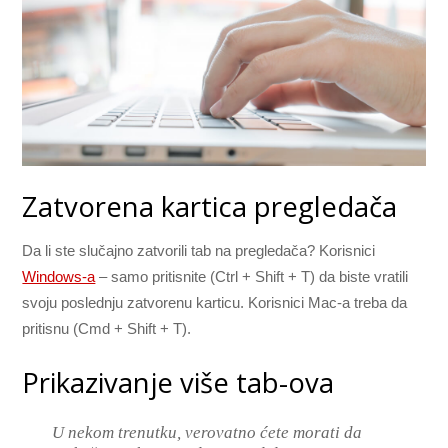
Zatvorena kartica pregledača
Da li ste slučajno zatvorili tab na pregledača? Korisnici
Windows-a
– samo pritisnite (Ctrl + Shift + T) da biste vratili
svoju poslednju zatvorenu karticu. Korisnici Mac-a treba da
pritisnu (Cmd + Shift + T).
Prikazivanje više tab-ova
U nekom trenutku, verovatno ćete morati da