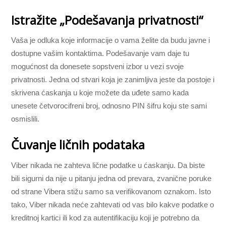
Istražite „Podešavanja privatnosti“
Vaša je odluka koje informacije o vama želite da budu javne i
dostupne vašim kontaktima. Podešavanje vam daje tu
mogućnost da donesete sopstveni izbor u vezi svoje
privatnosti. Jedna od stvari koja je zanimljiva jeste da postoje i
skrivena ćaskanja u koje možete da uđete samo kada
unesete četvorocifreni broj, odnosno PIN šifru koju ste sami
osmislili.
Čuvanje ličnih podataka
Viber nikada ne zahteva lične podatke u ćaskanju. Da biste
bili sigurni da nije u pitanju jedna od prevara, zvanične poruke
od strane Vibera stižu samo sa verifikovanom oznakom. Isto
tako, Viber nikada neće zahtevati od vas bilo kakve podatke o
kreditnoj kartici ili kod za autentifikaciju koji je potrebno da