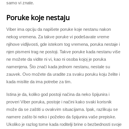
samo vi znate.
Poruke koje nestaju
Viber ima opciju da napišete poruke koje nestanu nakon
nekog vremena. Za takve poruke vi podešavate vreme
njihove vidljivosti, gde istekom tog vremena, poruka nestaje i
njen pismeni trag ne postoji. Takve poruke kada nestanu više
ne možete da vidite ni vi, kao ni osoba kojoj je poruka
namenjena. Što znači kada jednom nestanu, nestale su
zauvek. Ovo možete da uradite za svaku poruku koju želite i
kada mislite da ima potrebe za tim.
Istina je da, koliko god postoji načina da neko špijunira i
proveri Viber poruka, postoje i načini kako svaki korisnik
može da se zaštiti u ovakvim situacijama. Ipak, razlikuju se
namere zašto bi neko i poželeo da špijunira vaše prepiske.
Ukoliko je razlog tome kada roditelji brine o bezbednosti svoje