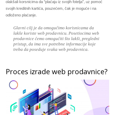
olakšali korsnicima da “plaćaju iz svojih fotelja”, uz pomoć
svojih kreditnih kartića, pouzećem, čak je moguće i na
odloženo plaćanje.
Glavni cilj je da omogućimo korisnicama da
lakše koriste web prodavnicu. Posetiocima web
prodavnice ćemo omogućiti što lakši, pregledni
pristup, da ima sve potrebne informacije koje
treba da poseduje svaka web prodavnica.
Proces izrade web prodavnice?