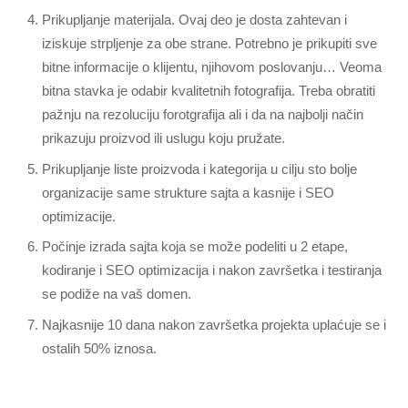
Prikupljanje materijala. Ovaj deo je dosta zahtevan i
iziskuje strpljenje za obe strane. Potrebno je prikupiti sve
bitne informacije o klijentu, njihovom poslovanju… Veoma
bitna stavka je odabir kvalitetnih fotografija. Treba obratiti
pažnju na rezoluciju forotgrafija ali i da na najbolji način
prikazuju proizvod ili uslugu koju pružate.
Prikupljanje liste proizvoda i kategorija u cilju sto bolje
organizacije same strukture sajta a kasnije i SEO
optimizacije.
Počinje izrada sajta koja se može podeliti u 2 etape,
kodiranje i SEO optimizacija i nakon završetka i testiranja
se podiže na vaš domen.
Najkasnije 10 dana nakon završetka projekta uplaćuje se i
ostalih 50% iznosa.