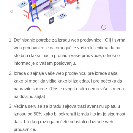
Definisanje potrebe za izradu web prodavnice. Cilj i svrha
web prodavnice je da omogućite vašim klijentima da na
što brži i laksi način pronađu vaše proizvode, odnosno
informacije o vašem poslovanju.
Izrada dizajnaje vaše web prodavnicu pre izrade sajta,
kako bi mogli da vidite kako bi izgledao, i pre početka da
napravite izmene. (Posle ovog koraka nema više izmena
na dizajnu sajta)
Većina servisa za izradu sajtova trazi avansnu uplatu u
iznosu od 50% kako bi pokrenuli izradu i to im je sigurnost
da iz bilo kog razloga nećete odustati od izrade web
prodavnice.