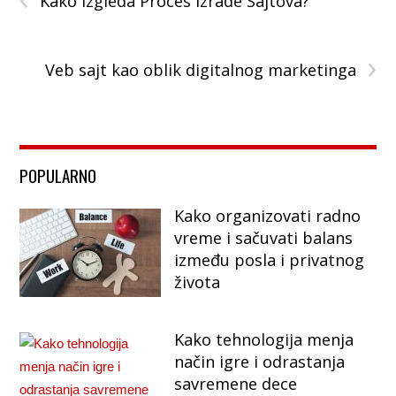
Kako Izgleda Proces Izrade Sajtova?
›
Veb sajt kao oblik digitalnog marketinga
POPULARNO
Kako organizovati radno
vreme i sačuvati balans
između posla i privatnog
života
Kako tehnologija menja
način igre i odrastanja
savremene dece