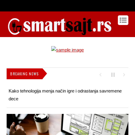
BREAKING NEWS
Kako tehnologija menja način igre i odrastanja savremene
Kak
dece
pok