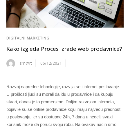
DIGITALNI MARKETING
Kako izgleda Proces izrade web prodavnice?
sm@rt
06/12/2021
Razvoj napredne tehnologije, razvija se i internet poslovanje.
U prošlosti ljudi su morali da idu u prodavnice i da kupuju
stvari, danas je to promenjeno. Daljim razvojom interneta,
pojavile su se online prodavnice koju imaju najveću prednosti
u poslovanju, jer su dostupne 24h, 7 dana u nedelji svaki
korisnik može da poruči svoju robu. Na ovakav način smo